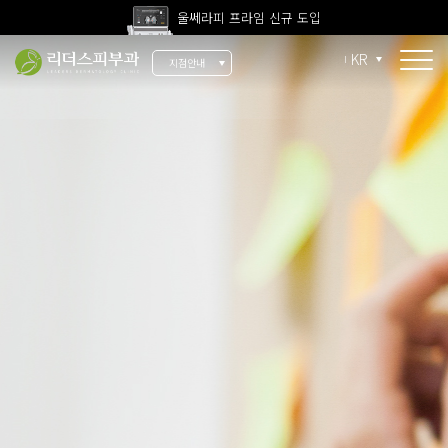
울쎄라피 프라임 신규 도입
고압산소치료 신규 도입
KR
지점안내
전 지점 피부과 전문의 진료
울쎄라피 프라임 신규 도입
소개
리더스 소개
리더스 히스토리
의료진 소개
지점 안내
치료 장비
인재 채용