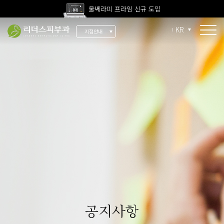
울쎄라피 프라임 신규 도입
고압산소치료 신규 도입
KR
지점안내
전 지점 피부과 전문의 진료
울쎄라피 프라임 신규 도입
소개
리더스 소개
리더스 히스토리
의료진 소개
지점 안내
치료 장비
인재 채용
공지사항