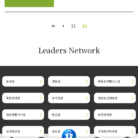
31
32
Leaders Network
도곡점
명동점
목동트라팰리스점
목동현대점
압구정점
청담도산대로점
청담명품거리점
판교점
부천현대점
삼성중앙점
송도점
위례중앙타워점