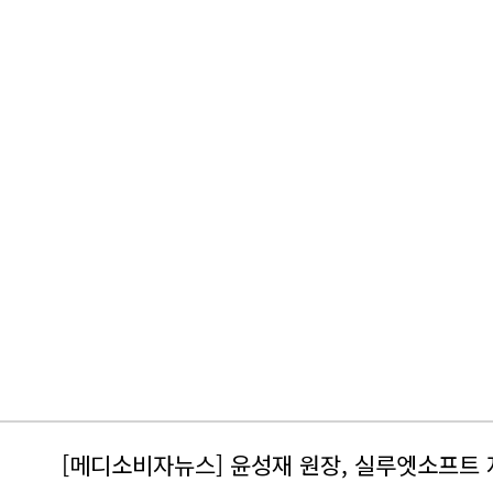
[메디소비자뉴스] 윤성재 원장, 실루엣소프트 자문