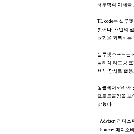
해부학적 이해를 
TL code는 
벗어나, 개인의 
균형을 회복하는 
실루엣소프트는 P
물리적 리프팅 효
핵심 장치로 활용
카톡 상담
싱클레어코리아 관계
빠른 상담 신청
프로토콜임을 보여
밝혔다.
리더스코스메틱
· Adviser: 
· Source: 메디