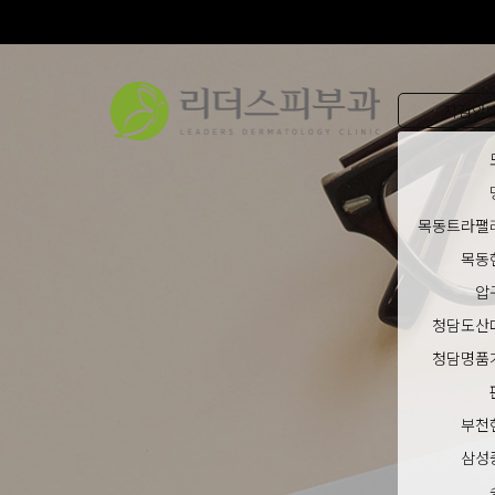
지점안
목동트라팰
목동
압
청담도산
청담명품
부천
삼성