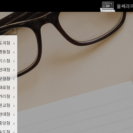
울쎄라피
고압산
전 지점
내
울쎄라피
도곡점
명동점
리스점
현대점
구정점
대로점
거리점
판교점
현대점
중앙점
송도점