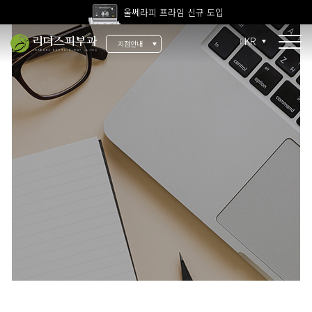
울쎄라피 프라임 신규 도입
고압산소치료 신규 도입
KR
지점안내
전 지점 피부과 전문의 진료
울쎄라피 프라임 신규 도입
소개
리더스 소개
리더스 히스토리
의료진 소개
지점 안내
치료 장비
인재 채용