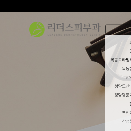
지점안
목동트라팰
목동
압
청담도산
청담명품
부천
삼성