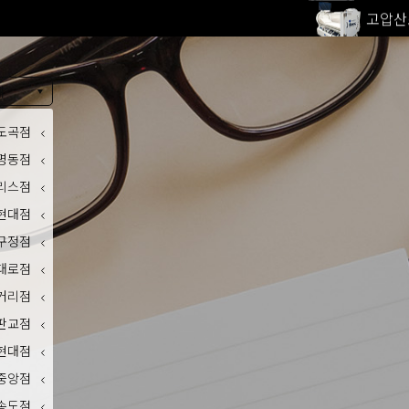
고압산
전 지점
울쎄라피
내
도곡점
명동점
리스점
현대점
구정점
대로점
거리점
판교점
현대점
중앙점
송도점