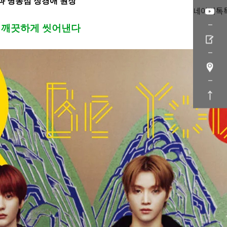
피부과 명동점 장경애 원장
네이버톡
, 깨끗하게 씻어낸다