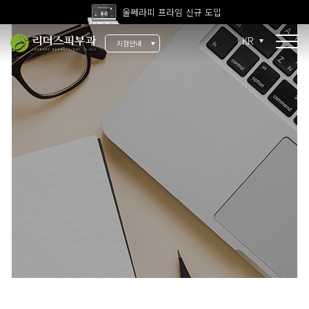
울쎄라피 프라임 신규 도입
고압산소치료 신규 도입
KR
지점안내
전 지점 피부과 전문의 진료
울쎄라피 프라임 신규 도입
소개
리더스 소개
리더스 히스토리
의료진 소개
지점 안내
치료 장비
인재 채용