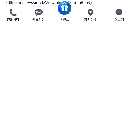
health.com/news/articleView.html?idxno=68559
)
이벤트
전화상담
카톡상담
지점안내
더보기
닫기
목록
개인정보취급방침
사이트 이용약관
비보험 진료비 안내
제증명 수수료
Family site
Language
사업자 정보
TEL : 1588-7833
master@beautyleader.co.kr
FAX : 02-3443-7541
COPYRIGHT © LEADERS CLINIC. ALL RIGHTS RESERVED.