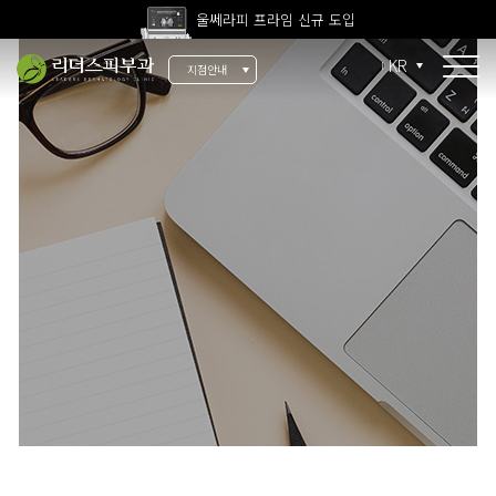
울쎄라피 프라임 신규 도입
고압산소치료 신규 도입
KR
지점안내
전 지점 피부과 전문의 진료
울쎄라피 프라임 신규 도입
소개
리더스 소개
리더스 히스토리
의료진 소개
지점 안내
치료 장비
인재 채용