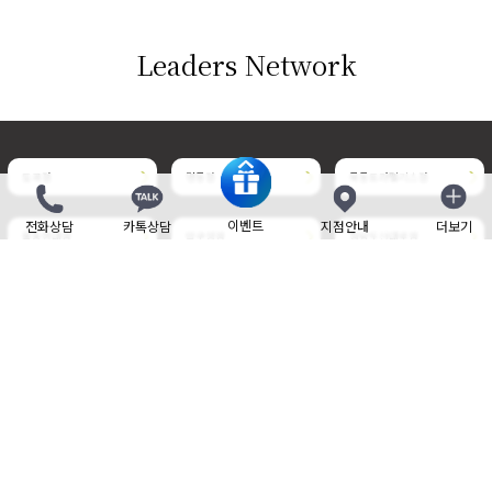
Leaders Network
도곡점
명동점
목동트라팰리스점
이벤트
전화상담
카톡상담
지점안내
더보기
닫기
목동현대점
압구정점
청담도산대로점
청담명품거리점
판교점
부천현대점
삼성중앙점
송도점
위례중앙타워점
개인정보취급방침
사이트 이용약관
비보험 진료비 안내
제증명 수수료