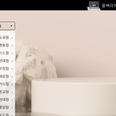
고압산
전 지점
울쎄라피
내
도곡점
명동점
리스점
현대점
구정점
대로점
거리점
판교점
현대점
중앙점
송도점