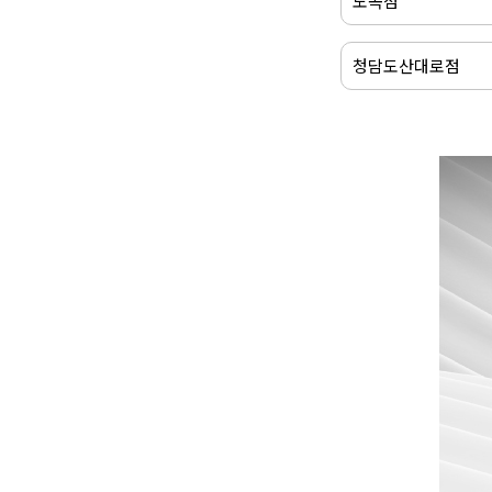
도곡점
청담도산대로점