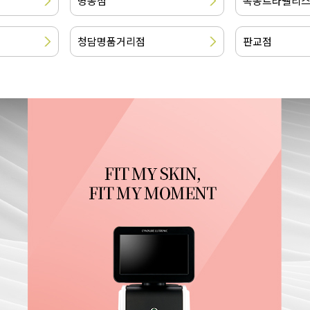
명동점
목동트라팰리
청담명품거리점
판교점