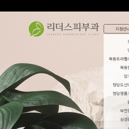
지점안
목동트라팰
목동
압
청담도산
청담명품
부천
삼성