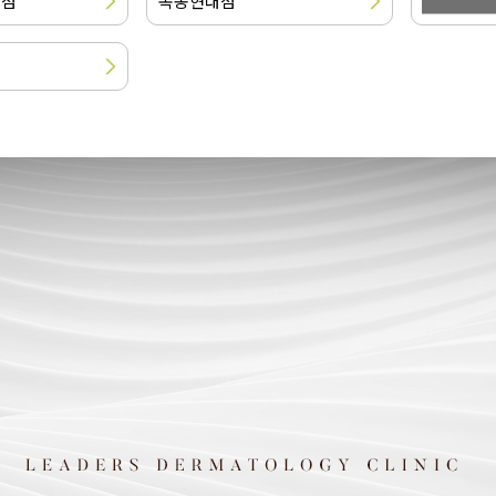
스점
목동현대점
압구정점