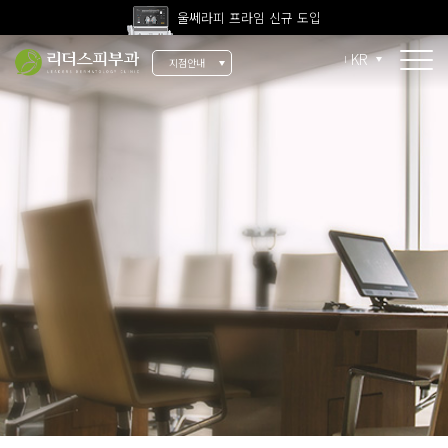
울쎄라피 프라임 신규 도입
고압산소치료 신규 도입
KR
지점안내
전 지점 피부과 전문의 진료
울쎄라피 프라임 신규 도입
소개
리더스 소개
리더스 히스토리
의료진 소개
지점 안내
치료 장비
인재 채용