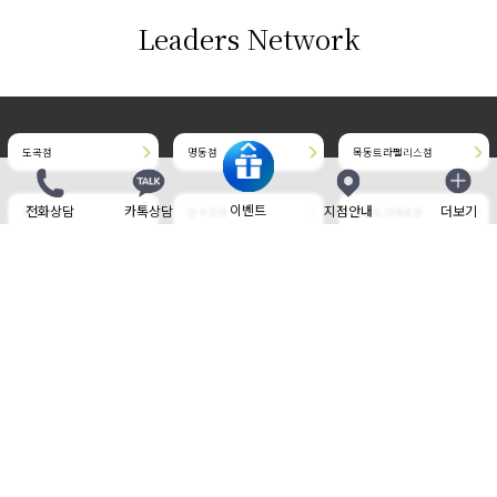
Leaders Network
도곡점
명동점
목동트라팰리스점
이벤트
전화상담
카톡상담
지점안내
더보기
닫기
목동현대점
압구정점
청담도산대로점
청담명품거리점
판교점
부천현대점
삼성중앙점
송도점
위례중앙타워점
개인정보취급방침
사이트 이용약관
비보험 진료비 안내
제증명 수수료
Family site
Language