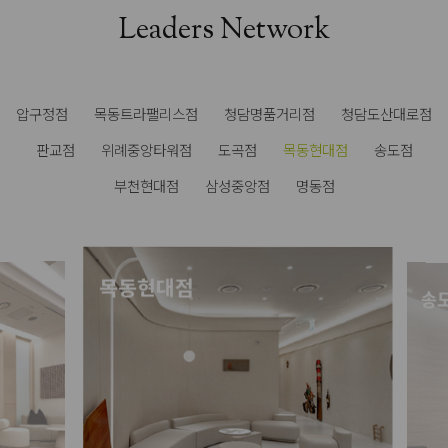
Leaders Network
압구정점
목동트라팰리스점
청담명품거리점
청담도산대로점
판교점
위례중앙타워점
도곡점
목동현대점
송도점
부천현대점
삼성중앙점
명동점
목동현대점
송도