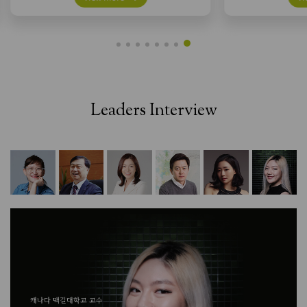
Leaders Interview
캐나다 맥길대학교 교수
한국과학기술
이화여자대학교 교수
캐나다 맥길대학교 교수