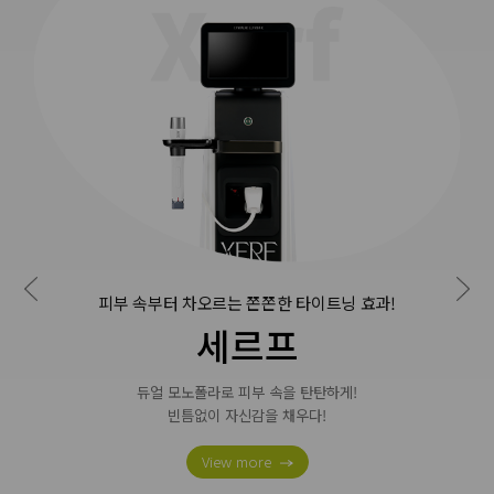
피부 속부터 차오르는 쫀쫀한 타이트닝 효과!
세르프
듀얼 모노폴라로 피부 속을 탄탄하게!
빈틈없이 자신감을 채우다!
View more