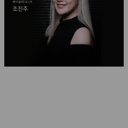
바이올리니스트
에스팀엔터테인먼트 대표
한림원장
실큰 코리아 대표
홍익대학교 회화 교수/작가
바이올리니스트
바이올리니스트
에스팀엔터테인먼트 대표
조진주
김소연
유욱준
박영순
이강욱
송지원
조진주
김소연