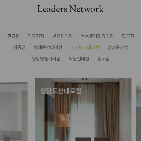
Leaders Network
판교점
압구정점
부천현대점
목동트라팰리스점
도곡점
명동점
위례중앙타워점
청담도산대로점
삼성중앙점
청담명품거리점
목동현대점
송도점
청담도산대로점
삼성