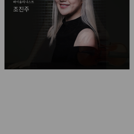
바이올리니스트
에스팀엔터테인먼트 대표
한림원장
실큰 코리아 대표
홍익대학교 회화 교수/작가
바이올리니스트
바이올리니스트
에스팀엔터테인먼트 대표
조진주
김소연
유욱준
박영순
이강욱
송지원
조진주
김소연