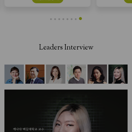
Leaders Interview
캐나다 맥길대학교 교수
한국과학기술
이화여자대학교 교수
캐나다 맥길대학교 교수