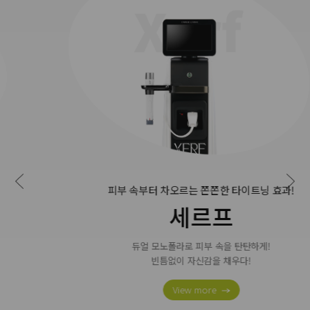
피부 속부터 차오르는 쫀쫀한 타이트닝 효과!
세르프
듀얼 모노폴라로 피부 속을 탄탄하게!
빈틈없이 자신감을 채우다!
View more