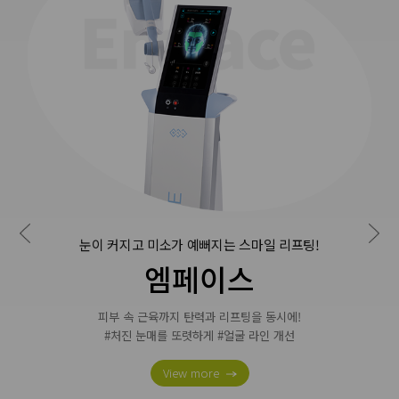
피부 속부터 차오르는 쫀쫀한 타이트닝 효과!
세르프
듀얼 모노폴라로 피부 속을 탄탄하게!
빈틈없이 자신감을 채우다!
View more