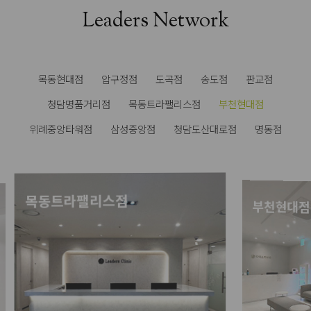
Leaders Network
목동현대점
압구정점
도곡점
송도점
판교점
청담명품거리점
목동트라팰리스점
부천현대점
위례중앙타워점
삼성중앙점
청담도산대로점
명동점
부천현대점
위례