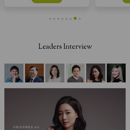
Leaders Interview
캐나다 맥길대학교 교수
한국과학기술
이화여자대학교 교수
캐나다 맥길대학교 교수