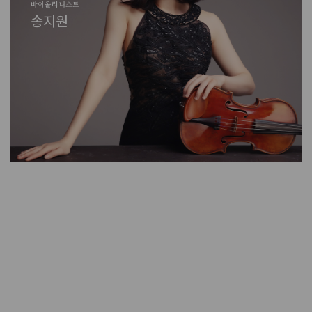
바이올리니스트
에스팀엔터테인먼트 대표
한림원장
실큰 코리아 대표
홍익대학교 회화 교수/작가
바이올리니스트
바이올리니스트
에스팀엔터테인먼트 대표
조진주
김소연
유욱준
박영순
이강욱
송지원
조진주
김소연