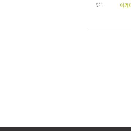
521
아카
카톡 상담
빠른 상담 신청
리더스코스메틱