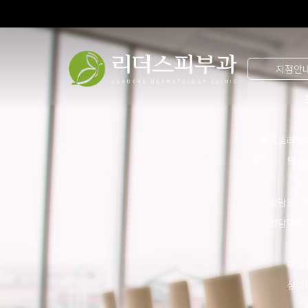
지점안
목동트라팰
목동
압
청담도산
청담명품
부천
삼성