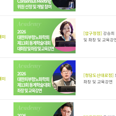
[압구정점]
강승희 
데미
및 좌장 및 교육강
[청담도산대로점]
데미
좌장 및 교육강연