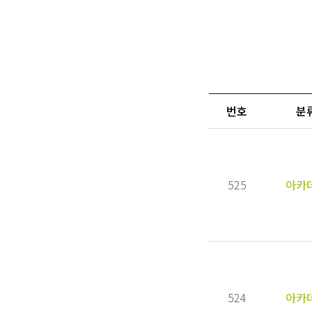
번호
분
525
아카
524
아카