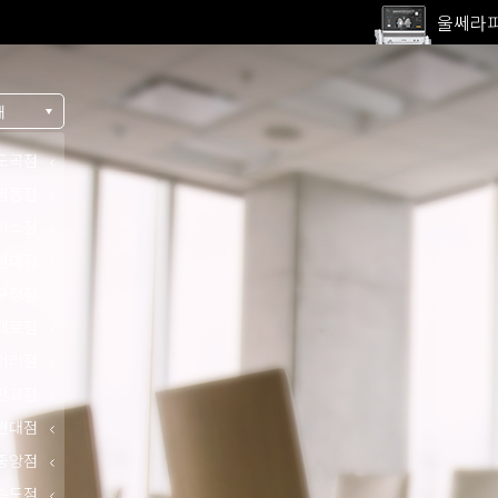
고압산
전 지점
울쎄라피
내
도곡점
명동점
리스점
현대점
구정점
대로점
거리점
판교점
현대점
중앙점
송도점