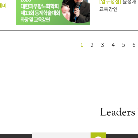
[압구정점]
윤성재 
데미
교육강연
다음
맨끝
1
2
3
4
5
6
Leaders