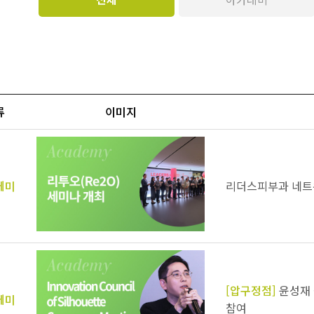
류
이미지
데미
리더스피부과 네트워크
[압구정점]
윤성재 
데미
참여