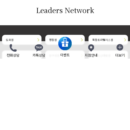
Leaders Network
도곡점
명동점
목동트라팰리스점
이벤트
전화상담
카톡상담
지점안내
더보기
닫기
목동현대점
압구정점
청담도산대로점
청담명품거리점
판교점
부천현대점
삼성중앙점
송도점
위례중앙타워점
개인정보취급방침
사이트 이용약관
비보험 진료비 안내
제증명 수수료
Family site
Language