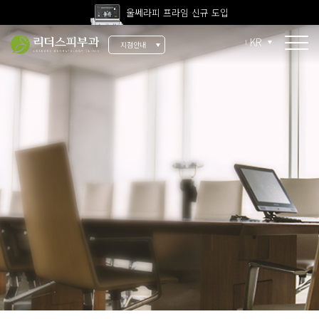
울쎄라피 프라임 신규 도입
고압산소치료 신규 도입
KR
지점안내
전 지점 피부과 전문의 진료
울쎄라피 프라임 신규 도입
소개
리더스 소개
리더스 히스토리
의료진 소개
지점 안내
치료 장비
인재 채용