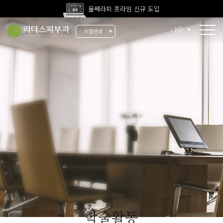
울쎄라피 프라임 신규 도입
고압산소치료 신규 도입
KR
지점안내
전 지점 피부과 전문의 진료
울쎄라피 프라임 신규 도입
소개
리더스 소개
리더스 히스토리
의료진 소개
지점 안내
치료 장비
인재 채용
학술활동