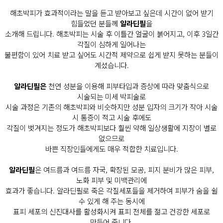
해초박피가 효과적이라는 말을 듣고 받아보고 싶은데 시간이 없어 받기
힘들었던 분들께
알라딘필
을
소개해 드립니다. 해초박피는 시술 후 이틀간 얼굴이 붉어지고, 이후 3일간
각질이 심하게 일어나는
불편함이 있어 치료 받고 싶어도 시간적 제약으로 쉽게 받지 못하는 분들이
계셨습니다.
알라딘필은
천연 성분을 이용해 피부타입과 증상에 따라 맞춤식으로
시술되는 미세 박피술로
시술 과정은 기존의 해초박피와 비슷하지만 성분 입자의 크기가 작아 시술
시 통증이 적고 시술 후에도
각질이 벗겨지는 정도가 해초박피보다 훨씬 약해 일상생활에 지장이 별로
없으므로
바쁜 직장인들에게도 매우 적합한 치료입니다.
알라딘필
은 여드름과 여드름 자국, 확장된 모공, 피지 분비가 많은 피부,
노화 피부 및 미백관리에
효과가 좋습니다. 알라딘필로 죽은 각질세포들을 제거하여 피부가 숨을 쉴
수 있게 해 주는 동시에
표피 세포의 신진대사를 활성화시켜 표피 전체를 젊고 건강한 세포로
만들어 줍니다.