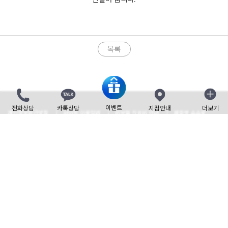
목록
이벤트
전화상담
카톡상담
지점안내
더보기
닫기
개인정보취급방침
사이트 이용약관
비보험 진료비 안내
제증명 수수료
Family site
Language
사업자 정보
TEL : 1588-7833
master@beautyleader.co.kr
FAX : 02-3443-7541