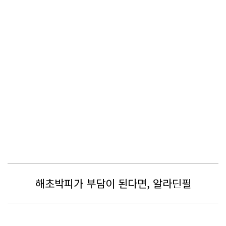
해초박피가 부담이 된다면, 알라딘필