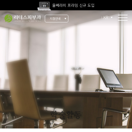
울쎄라피 프라임 신규 도입
고압산소치료 신규 도입
KR
지점안내
전 지점 피부과 전문의 진료
울쎄라피 프라임 신규 도입
소개
리더스 소개
리더스 히스토리
의료진 소개
지점 안내
치료 장비
인재 채용
학술활동