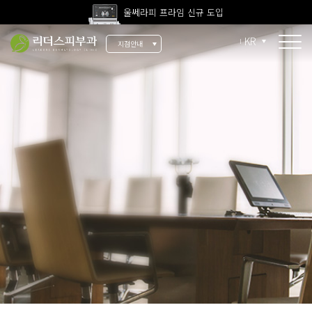
울쎄라피 프라임 신규 도입
고압산소치료 신규 도입
KR
지점안내
전 지점 피부과 전문의 진료
울쎄라피 프라임 신규 도입
소개
리더스 소개
리더스 히스토리
의료진 소개
지점 안내
치료 장비
인재 채용