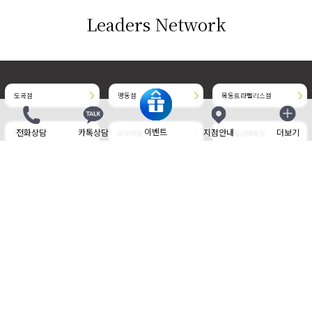
Leaders Network
도곡점
명동점
목동트라팰리스점
이벤트
전화상담
카톡상담
지점안내
더보기
닫기
목동현대점
압구정점
청담도산대로점
청담명품거리점
판교점
부천현대점
삼성중앙점
송도점
위례중앙타워점
개인정보취급방침
사이트 이용약관
비보험 진료비 안내
제증명 수수료
Family site
Language